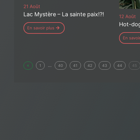
21 Août
Lac Mystère – La sainte paix!?!
12 Août
Hot-dog
En savoir plus
En savoi
...
«
1
40
41
42
43
44
45