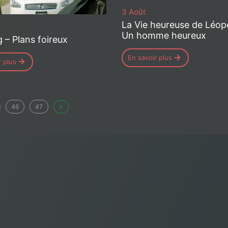
3 Août
La Vie heureuse de Léopo
Un homme heureux
 – Plans foireux
En savoir plus
r plus
»
46
47