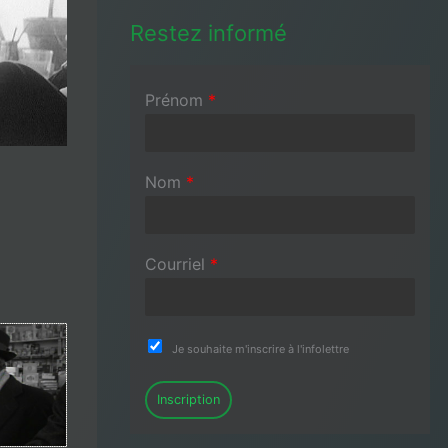
Restez informé
Prénom
*
Nom
*
Courriel
*
Je souhaite m'inscrire à l'infolettre
Inscription