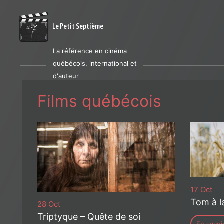
Le Petit Septième
La référence en cinéma
québécois, international et
d'auteur
Films québécois
17 Oct
Tom à l
28 Oct
Triptyque – Quête de soi