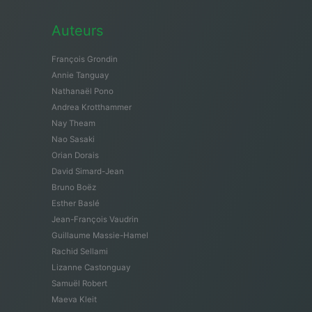
Auteurs
François Grondin
Annie Tanguay
Nathanaël Pono
Andrea Krotthammer
Nay Theam
Nao Sasaki
Orian Dorais
David Simard-Jean
Bruno Boëz
Esther Baslé
Jean-François Vaudrin
Guillaume Massie-Hamel
Rachid Sellami
Lizanne Castonguay
Samuël Robert
Maeva Kleit