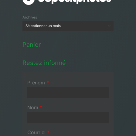
Archives
Panier
Restez informé
Prénom
*
Nom
*
Courriel
*