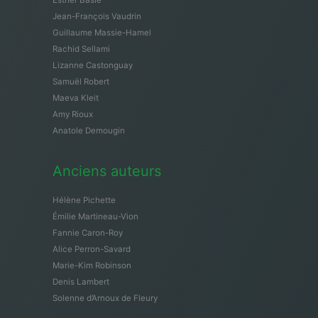
Esther Baslé
Jean-François Vaudrin
Guillaume Massie-Hamel
Rachid Sellami
Lizanne Castonguay
Samuël Robert
Maeva Kleit
Amy Rioux
Anatole Demougin
Anciens auteurs
Hélène Pichette
Émilie Martineau-Vion
Fannie Caron-Roy
Alice Perron-Savard
Marie-Kim Robinson
Denis Lambert
Solenne d’Arnoux de Fleury