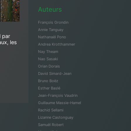
Auteurs
François Grondin
Annie Tanguay
l par
Nathanaël Pono
ux, les
Andrea Krotthammer
Nay Theam
Nao Sasaki
Orian Dorais
David Simard-Jean
Bruno Boëz
Esther Baslé
Jean-François Vaudrin
Guillaume Massie-Hamel
Rachid Sellami
Lizanne Castonguay
Samuël Robert