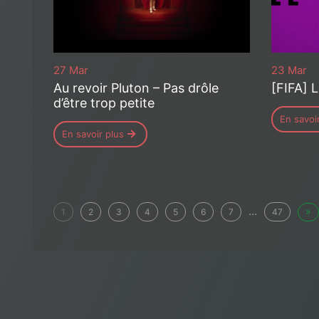
27 Mar
23 Mar
Au revoir Pluton – Pas drôle
[FIFA] 
d’être trop petite
En savoi
En savoir plus
...
»
1
2
3
4
5
6
7
47