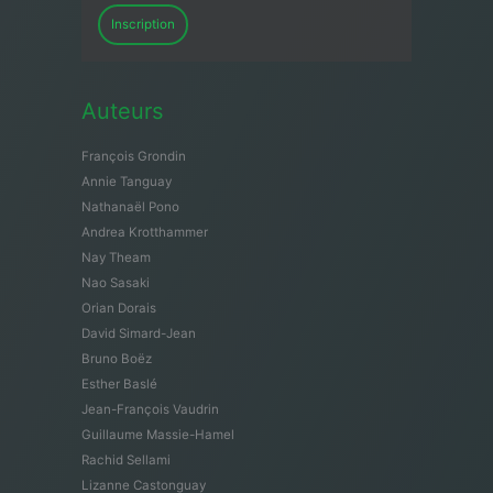
Inscription
Auteurs
François Grondin
Annie Tanguay
Nathanaël Pono
Andrea Krotthammer
Nay Theam
Nao Sasaki
Orian Dorais
David Simard-Jean
Bruno Boëz
Esther Baslé
Jean-François Vaudrin
Guillaume Massie-Hamel
Rachid Sellami
Lizanne Castonguay