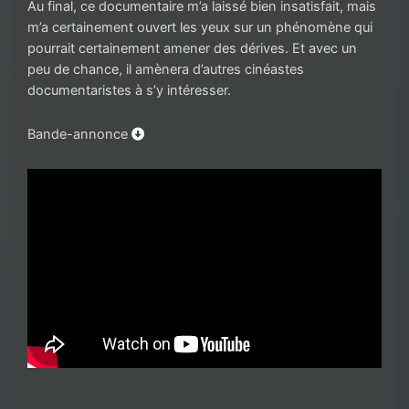
Au final, ce documentaire m’a laissé bien insatisfait, mais
m’a certainement ouvert les yeux sur un phénomène qui
pourrait certainement amener des dérives. Et avec un
peu de chance, il amènera d’autres cinéastes
documentaristes à s’y intéresser.
Bande-annonce