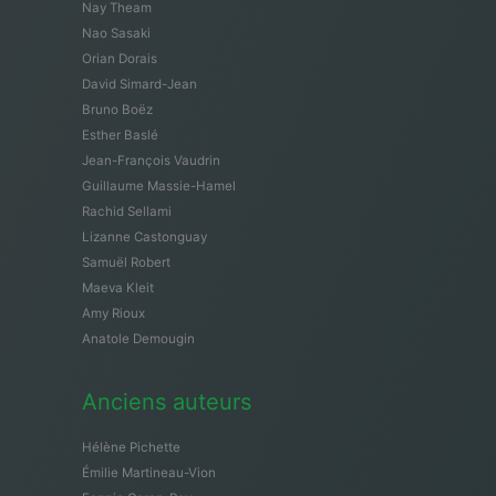
Nay Theam
Nao Sasaki
Orian Dorais
David Simard-Jean
Bruno Boëz
Esther Baslé
Jean-François Vaudrin
Guillaume Massie-Hamel
Rachid Sellami
Lizanne Castonguay
Samuël Robert
Maeva Kleit
Amy Rioux
Anatole Demougin
Anciens auteurs
Hélène Pichette
Émilie Martineau-Vion