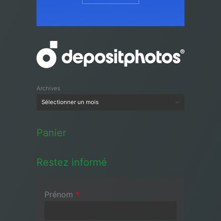
Archives
Panier
Restez informé
Prénom
*