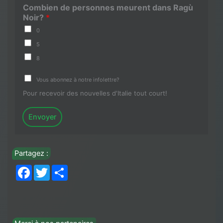
Combien de personnes meurent dans Ragù
Noir?
*
0
5
8
Vous abonnez à notre infolettre?
Pour recevoir des nouvelles d'Italie tout court!
Envoyer
Partagez :
Facebook
Twitter
Share