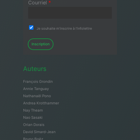
Courriel
*
Je souhaite m'inscrire à l'infolettre
Inscription
Auteurs
François Grondin
Annie Tanguay
Nathanaël Pono
Andrea Krotthammer
Nay Theam
Nao Sasaki
Orian Dorais
David Simard-Jean
Bruno Boëz