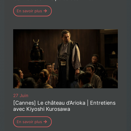
En savoir plus
27 Juin
[Cannes] Le château d’Arioka | Entretiens
avec Kiyoshi Kurosawa
En savoir plus