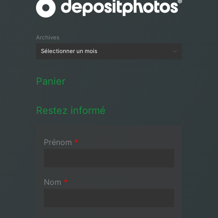
Archives
Panier
Restez informé
Prénom
*
Nom
*