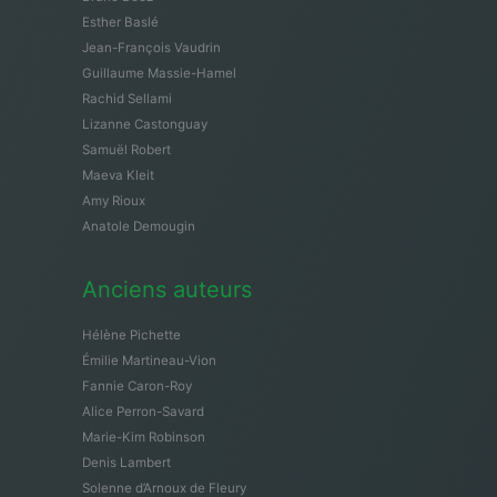
Esther Baslé
Jean-François Vaudrin
Guillaume Massie-Hamel
Rachid Sellami
Lizanne Castonguay
Samuël Robert
Maeva Kleit
Amy Rioux
Anatole Demougin
Anciens auteurs
Hélène Pichette
Émilie Martineau-Vion
Fannie Caron-Roy
Alice Perron-Savard
Marie-Kim Robinson
Denis Lambert
Solenne d’Arnoux de Fleury