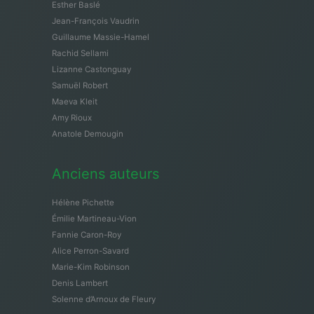
Esther Baslé
Jean-François Vaudrin
Guillaume Massie-Hamel
Rachid Sellami
Lizanne Castonguay
Samuël Robert
Maeva Kleit
Amy Rioux
Anatole Demougin
Anciens auteurs
Hélène Pichette
Émilie Martineau-Vion
Fannie Caron-Roy
Alice Perron-Savard
Marie-Kim Robinson
Denis Lambert
Solenne d’Arnoux de Fleury