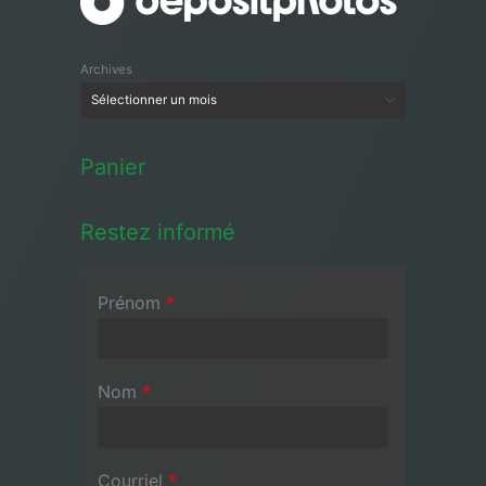
Archives
Panier
Restez informé
Prénom
*
Nom
*
Courriel
*