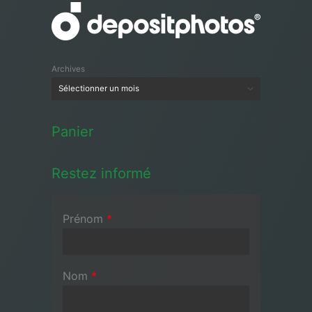
Archives
Panier
Restez informé
Prénom
*
Nom
*