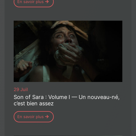
En savoir plus
29 Juil
Son of Sara : Volume I — Un nouveau-né,
c’est bien assez
En savoir plus