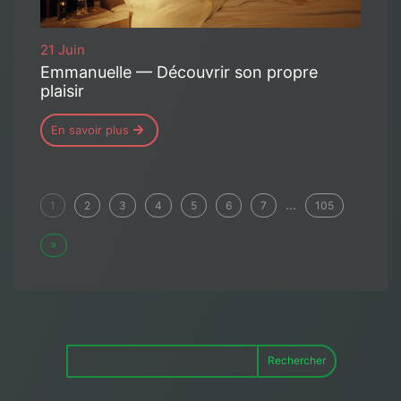
21 Juin
Emmanuelle — Découvrir son propre
plaisir
En savoir plus
...
1
2
3
4
5
6
7
105
»
Rechercher