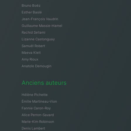
Bruno Boëz
Esther Baslé
Jean-François Vaudrin
Guillaume Massie-Hamel
Rachid Sellami
Lizanne Castonguay
Samuël Robert
Maeva Kleit
Amy Rioux
Anatole Demougin
Anciens auteurs
Hélène Pichette
Émilie Martineau-Vion
Fannie Caron-Roy
Alice Perron-Savard
Marie-Kim Robinson
Denis Lambert