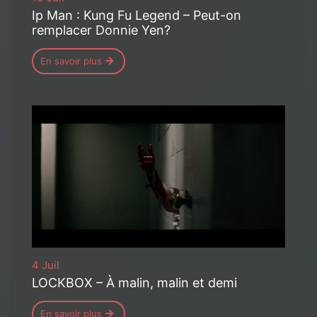
Ip Man : Kung Fu Legend – Peut-on
remplacer Donnie Yen?
En savoir plus
4 Juil
LOCKBOX – À malin, malin et demi
En savoir plus