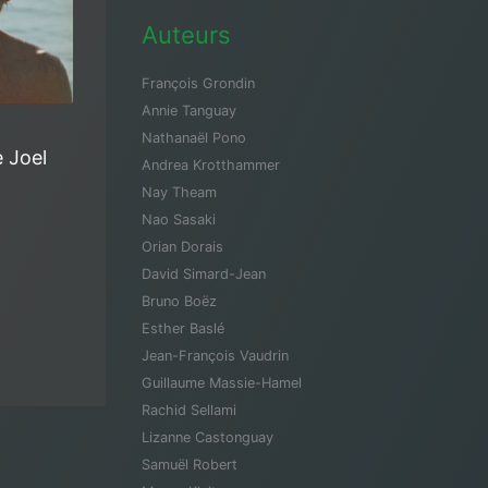
Auteurs
François Grondin
Annie Tanguay
Nathanaël Pono
 Joel
Andrea Krotthammer
Nay Theam
Nao Sasaki
Orian Dorais
David Simard-Jean
Bruno Boëz
Esther Baslé
Jean-François Vaudrin
Guillaume Massie-Hamel
Rachid Sellami
Lizanne Castonguay
Samuël Robert