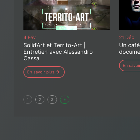
4 Fév
21 Déc
Solid’Art et Territo-Art |
Un café
Entretien avec Alessandro
documen
Cassa
En savoi
En savoir plus
»
1
2
3