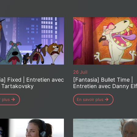
26 Juil
a] Fixed | Entretien avec
[Fantasia] Bullet Time |
 Tartakovsky
Entretien avec Danny E
r plus
En savoir plus