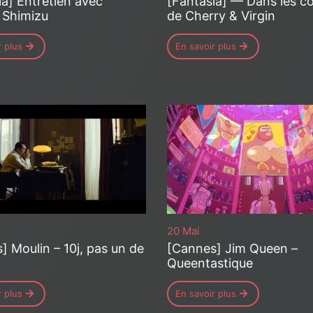
ia] Entretien avec
[Fantasia] — Dans les co
 Shimizu
de Cherry & Virgin
r plus
En savoir plus
20 Mai
] Moulin – 10j, pas un de
[Cannes] Jim Queen –
Queentastique
r plus
En savoir plus