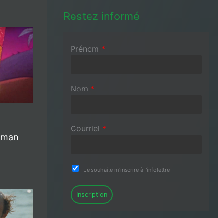
Restez informé
Prénom
*
Nom
*
Courriel
*
lfman
Je souhaite m'inscrire à l'infolettre
Inscription