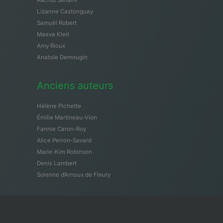
Rachid Sellami
Lizanne Castonguay
Samuël Robert
Maeva Kleit
Amy Rioux
Anatole Demougin
Anciens auteurs
Hélène Pichette
Émilie Martineau-Vion
Fannie Caron-Roy
Alice Perron-Savard
Marie-Kim Robinson
Denis Lambert
Solenne d’Arnoux de Fleury