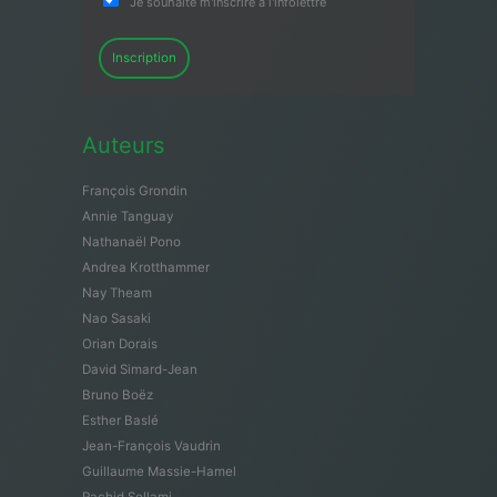
Je souhaite m'inscrire à l'infolettre
Inscription
Auteurs
François Grondin
Annie Tanguay
Nathanaël Pono
Andrea Krotthammer
Nay Theam
Nao Sasaki
Orian Dorais
David Simard-Jean
Bruno Boëz
Esther Baslé
Jean-François Vaudrin
Guillaume Massie-Hamel