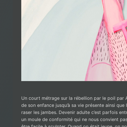
Un court métrage sur la rébellion par le poil par
de son enfance jusqu’à sa vie présente ainsi que 
raser les jambes. Devenir adulte c’est parfois ent
un moule de conformité qui ne nous convient pas
être facile à sculpter. Quand on était jeune, on n