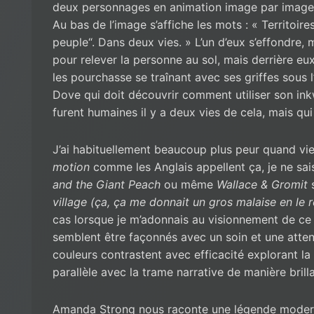
deux personnages en animation image par image q
Au bas de l’image s’affiche les mots : « Territoi
peuple“. Dans deux vies. » L’un d’eux s’effondre, ma
pour relever la personne au sol, mais derrière eu
les pourchasse se traînant avec ses griffes sous l
Dove qui doit découvrir comment utiliser son ink
furent humaines il y a deux vies de cela, mais qui
J’ai habituellement beaucoup plus peur quand vi
motion
comme les Anglais appellent ça, je ne sa
and the Giant Peach
ou même
Wallace & Gromit
s
village (ça, ça me donnait un gros malaise en le 
cas lorsque je m’adonnais au visionnement de ce 
semblent être façonnés avec un soin et une atten
couleurs contrastent avec efficacité explorant la 
parallèle avec la trame narrative de manière brill
Amanda Strong nous raconte une légende modern