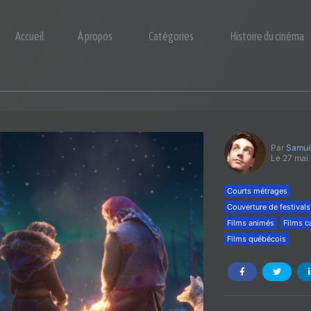
Accueil
À propos
Catégories
Histoire du cinéma
Par
Samuë
Le 27 mai
Courts métrages
Couverture de festivals
Films animés
Films c
Films québécois