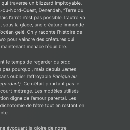
ui traverse un blizzard impitoyable.
res-du-Nord-Ouest, Denendeh, “Terre du
is l’arrêt n’est pas possible. L’autre va
x, sous la glace, une créature immonde
’océan gelé. On y raconte l’histoire de
wo pour vaincre des créatures qui
 maintenant menace l’équilibre.
ent le temps de regarder du
stop
is pas pourquoi, mais depuis
James
ans oublier l’effroyable
Panique au
regardant)
. Ce n’était pourtant pas le
court métrage. Les modèles utilisés
tion digne de l’amour parental. Les
dichotomie de l’être tout en restant en
ante.
e évoquant la gloire de notre