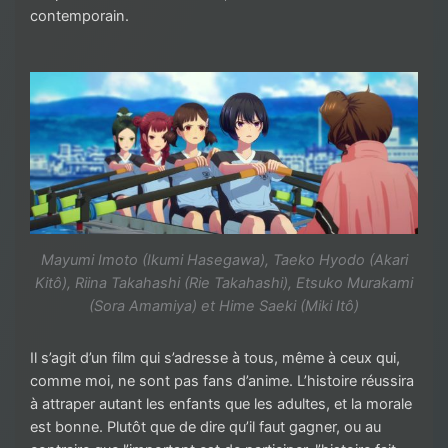
contemporain.
Mayumi Imoto (Ikumi Hasegawa), Taeko Hyodo (Akari
Kitô), Riina Takahashi (Rie Takahashi), Etsuko Murakami
(Sora Amamiya) et Hime Saeki (Miki Itô)
Il s’agit d’un film qui s’adresse à tous, même à ceux qui,
comme moi, ne sont pas fans d’anime. L’histoire réussira
à attraper autant les enfants que les adultes, et la morale
est bonne. Plutôt que de dire qu’il faut gagner, ou au