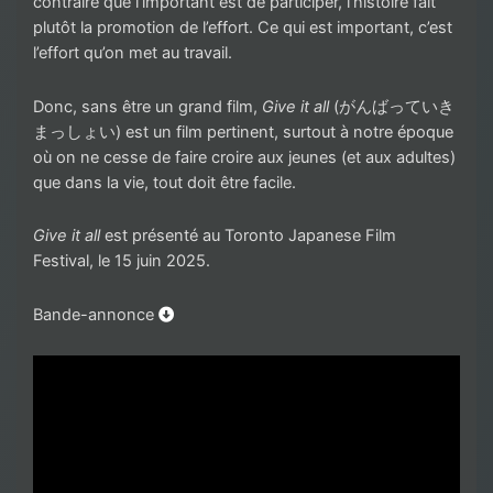
contraire que l’important est de participer, l’histoire fait
plutôt la promotion de l’effort. Ce qui est important, c’est
l’effort qu’on met au travail.
Donc, sans être un grand film,
Give it all
(がんばっていき
まっしょい) est un film pertinent, surtout à notre époque
où on ne cesse de faire croire aux jeunes (et aux adultes)
que dans la vie, tout doit être facile.
Give it all
est présenté au Toronto Japanese Film
Festival, le 15 juin 2025.
Bande-annonce