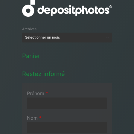
Archives
Panier
Restez informé
Prénom
*
Nom
*