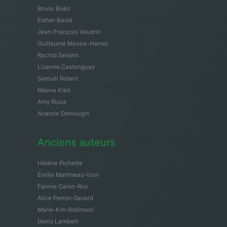
Bruno Boëz
Esther Baslé
Jean-François Vaudrin
Guillaume Massie-Hamel
Rachid Sellami
Lizanne Castonguay
Samuël Robert
Maeva Kleit
Amy Rioux
Anatole Demougin
Anciens auteurs
Hélène Pichette
Émilie Martineau-Vion
Fannie Caron-Roy
Alice Perron-Savard
Marie-Kim Robinson
Denis Lambert