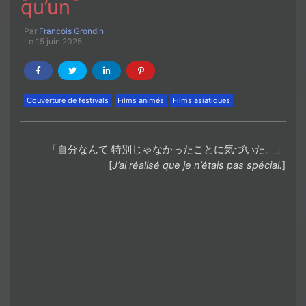
qu’un
Par
Francois Grondin
Le 15 juin 2025
Couverture de festivals
Films animés
Films asiatiques
「自分なんて 特別じゃなかったことに気づいた。」
[
J’ai réalisé que je n’étais pas spécial.
]