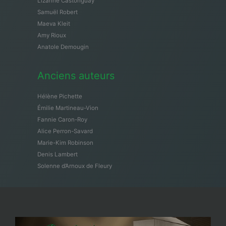
Lizanne Castonguay
Samuël Robert
Maeva Kleit
Amy Rioux
Anatole Demougin
Anciens auteurs
Hélène Pichette
Émilie Martineau-Vion
Fannie Caron-Roy
Alice Perron-Savard
Marie-Kim Robinson
Denis Lambert
Solenne d’Arnoux de Fleury