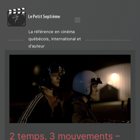
Le Petit Septième
La référence en cinéma
québécois, international et
d'auteur
2 temps, 3 mouvements –