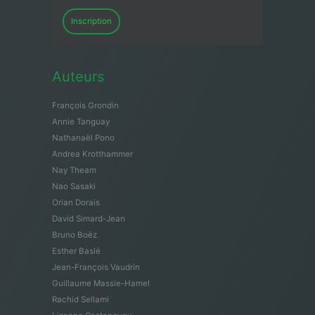
Inscription
Auteurs
François Grondin
Annie Tanguay
Nathanaël Pono
Andrea Krotthammer
Nay Theam
Nao Sasaki
Orian Dorais
David Simard-Jean
Bruno Boëz
Esther Baslé
Jean-François Vaudrin
Guillaume Massie-Hamel
Rachid Sellami