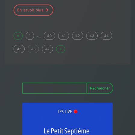
En savoir plus
«
...
1
40
41
42
43
44
»
45
46
47
Rechercher