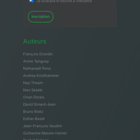
Je souhaite m'inscrire à l'infolettre
Inscription
Auteurs
François Grondin
Annie Tanguay
Nathanaël Pono
Andrea Krotthammer
Nay Theam
Nao Sasaki
Orian Dorais
David Simard-Jean
Bruno Boëz
Esther Baslé
Jean-François Vaudrin
Guillaume Massie-Hamel