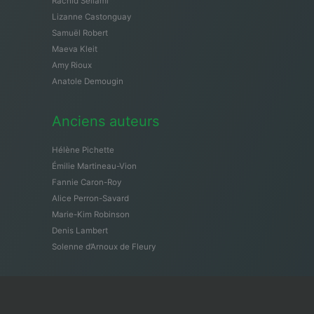
Rachid Sellami
Lizanne Castonguay
Samuël Robert
Maeva Kleit
Amy Rioux
Anatole Demougin
Anciens auteurs
Hélène Pichette
Émilie Martineau-Vion
Fannie Caron-Roy
Alice Perron-Savard
Marie-Kim Robinson
Denis Lambert
Solenne d’Arnoux de Fleury