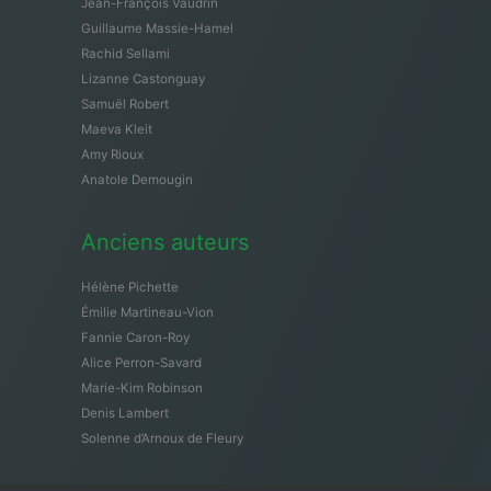
Jean-François Vaudrin
Guillaume Massie-Hamel
Rachid Sellami
Lizanne Castonguay
Samuël Robert
Maeva Kleit
Amy Rioux
Anatole Demougin
Anciens auteurs
Hélène Pichette
Émilie Martineau-Vion
Fannie Caron-Roy
Alice Perron-Savard
Marie-Kim Robinson
Denis Lambert
Solenne d’Arnoux de Fleury