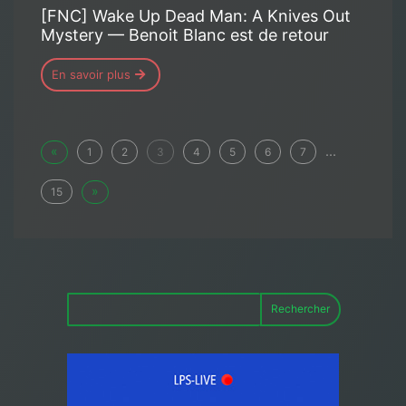
[FNC] Wake Up Dead Man: A Knives Out
Mystery — Benoit Blanc est de retour
En savoir plus
«
...
1
2
3
4
5
6
7
»
15
Rechercher