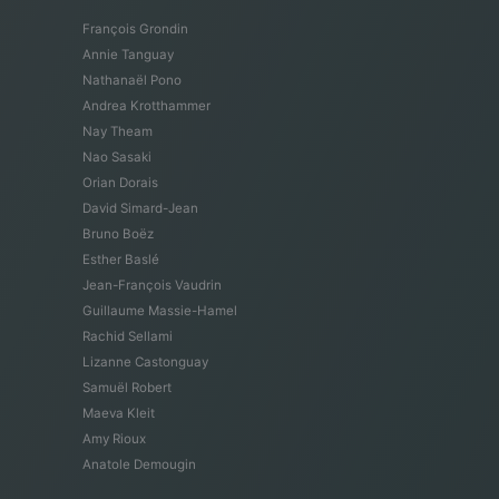
François Grondin
Annie Tanguay
Nathanaël Pono
Andrea Krotthammer
Nay Theam
Nao Sasaki
Orian Dorais
David Simard-Jean
Bruno Boëz
Esther Baslé
Jean-François Vaudrin
Guillaume Massie-Hamel
Rachid Sellami
Lizanne Castonguay
Samuël Robert
Maeva Kleit
Amy Rioux
Anatole Demougin