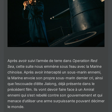
Après avoir suivi l’armée de terre dans
Operation Red
Sea
, cette suite nous emmène sous l’eau avec la Marine
chinoise. Après avoir intercepté un sous-marin ennemi,
la Marine envoie son propre sous-marin dernier cri, ainsi
que l’escouade d’élite Jialong, déjà présente dans le
précédent film. Ils vont devoir faire face à un Amiral
ennemi qui s’est rebellé contre son gouvernement et qui
menace d’utiliser une arme surpuissante pouvant décimer
le monde.