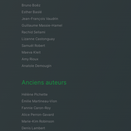
Bruno Boëz
Esther Baslé
Jean-François Vaudrin
Guillaume Massie-Hamel
Rachid Sellami
Lizanne Castonguay
Samuël Robert
Maeva Kleit
Amy Rioux
Anatole Demougin
Anciens auteurs
Hélène Pichette
Émilie Martineau-Vion
Fannie Caron-Roy
Alice Perron-Savard
Marie-Kim Robinson
Denis Lambert