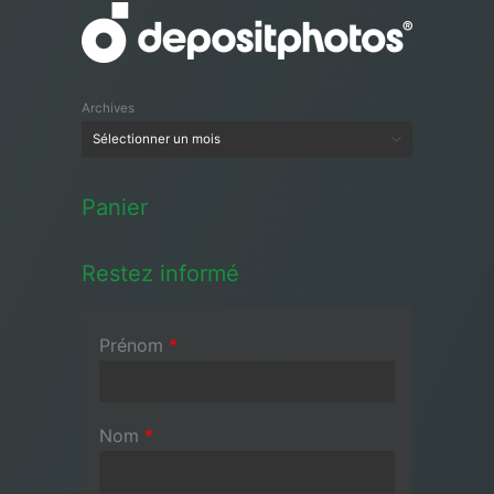
Archives
Panier
Restez informé
Prénom
*
Nom
*