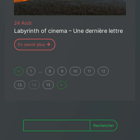
24 Août
Labyrinth of cinema – Une dernière lettre
En savoir plus
«
...
1
8
9
10
11
12
»
13
14
15
Rechercher