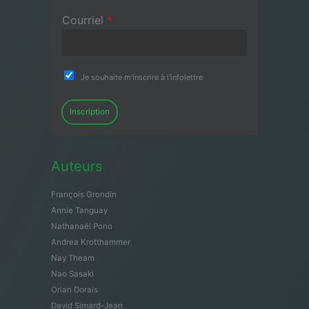
Courriel
*
Je souhaite m'inscrire à l'infolettre
Inscription
Auteurs
François Grondin
Annie Tanguay
Nathanaël Pono
Andrea Krotthammer
Nay Theam
Nao Sasaki
Orian Dorais
David Simard-Jean