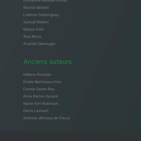
Guillaume Massie-Hamel
Rachid Sellami
Lizanne Castonguay
Samuël Robert
Maeva Kleit
Amy Rioux
Anatole Demougin
Anciens auteurs
Hélène Pichette
Émilie Martineau-Vion
Fannie Caron-Roy
Alice Perron-Savard
Marie-Kim Robinson
Denis Lambert
Solenne d’Arnoux de Fleury