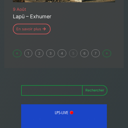
9 Août
Lapü – Exhumer
En savoir plus
«
»
1
2
3
4
5
6
7
Rechercher