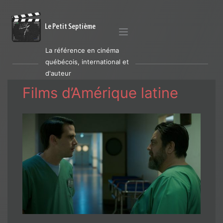
Le Petit Septième
La référence en cinéma
québécois, international et
d'auteur
Films d’Amérique latine