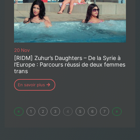
20 Nov
[RIDM] Zuhur’s Daughters – De la Syrie à
l’Europe : Parcours réussi de deux femmes
trans
En savoir plus
«
»
1
2
3
4
5
6
7