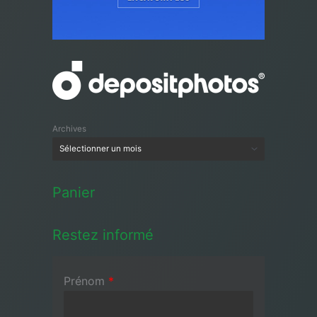
Archives
Panier
Restez informé
Prénom
*