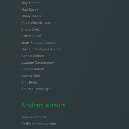
Nay Theam
Nao Sasaki
Orian Dorais
David Simard-Jean
Bruno Boëz
Esther Baslé
Jean-François Vaudrin
Guillaume Massie-Hamel
Rachid Sellami
Lizanne Castonguay
Samuël Robert
Maeva Kleit
Amy Rioux
Anatole Demougin
Anciens auteurs
Hélène Pichette
Émilie Martineau-Vion