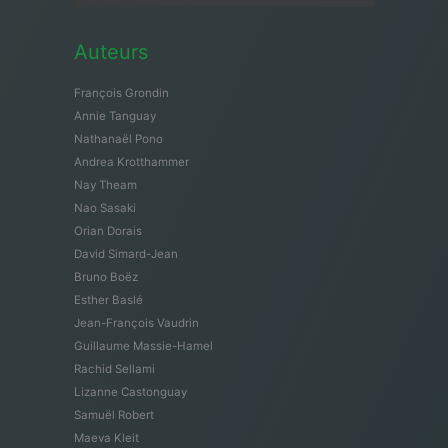
Auteurs
François Grondin
Annie Tanguay
Nathanaël Pono
Andrea Krotthammer
Nay Theam
Nao Sasaki
Orian Dorais
David Simard-Jean
Bruno Boëz
Esther Baslé
Jean-François Vaudrin
Guillaume Massie-Hamel
Rachid Sellami
Lizanne Castonguay
Samuël Robert
Maeva Kleit