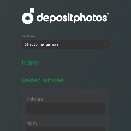
Archives
Panier
Restez informé
Prénom
*
Nom
*