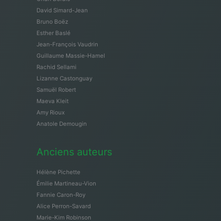
David Simard-Jean
Bruno Boëz
Esther Baslé
Jean-François Vaudrin
Guillaume Massie-Hamel
Rachid Sellami
Lizanne Castonguay
Samuël Robert
Maeva Kleit
Amy Rioux
Anatole Demougin
Anciens auteurs
Hélène Pichette
Émilie Martineau-Vion
Fannie Caron-Roy
Alice Perron-Savard
Marie-Kim Robinson