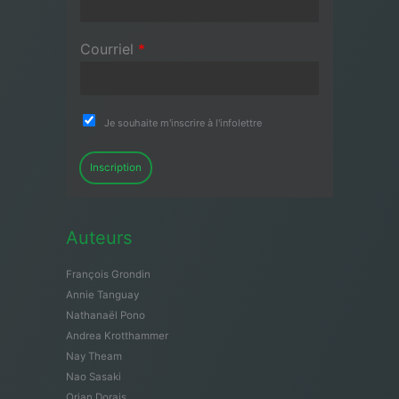
Courriel
*
Je souhaite m'inscrire à l'infolettre
Inscription
Auteurs
François Grondin
Annie Tanguay
Nathanaël Pono
Andrea Krotthammer
Nay Theam
Nao Sasaki
Orian Dorais