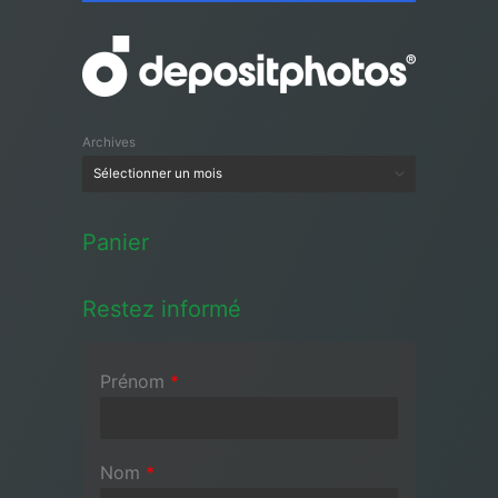
Archives
Panier
Restez informé
Prénom
*
Nom
*