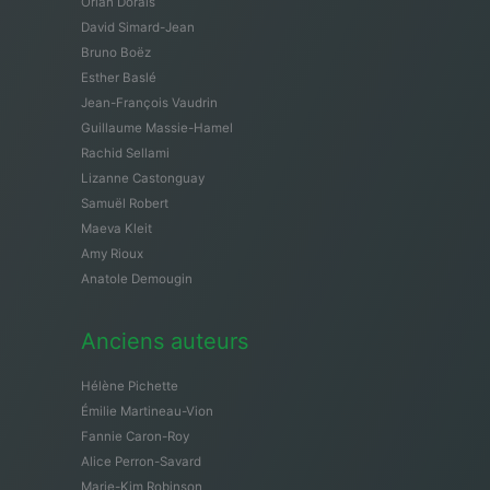
Orian Dorais
David Simard-Jean
Bruno Boëz
Esther Baslé
Jean-François Vaudrin
Guillaume Massie-Hamel
Rachid Sellami
Lizanne Castonguay
Samuël Robert
Maeva Kleit
Amy Rioux
Anatole Demougin
Anciens auteurs
Hélène Pichette
Émilie Martineau-Vion
Fannie Caron-Roy
Alice Perron-Savard
Marie-Kim Robinson