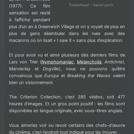
“Eraserhead” – David Lynch
(1977). Ce film
sensation est resté
à l’affiche pendant
plus d’un an à Greenwich Village et on y voyait de plus en
plus de gens déambuler dans les rues avec des
macarons où on lisait « I saw it » sans plus d’explication.
Et pour avoir vu et aimé plusieurs des derniers films de
Lars von Trier (
Nymphomaniac
,
Melancholia
,
Antichrist
,
Manderlay
et
Dogville
), nous ne pouvons qu’être
convaincus que
Europa
et
Breaking the Waves
valent
bien un visionnement.
The Criterion Collection, c’est 285 vidéos, soit 477
heures d’images. Et un gros point positif : les films sont
disponibles en langue originale, avec sous-titres anglais.
Vous aimeriez voir ou revoir certains des chefs-d’œuvre
du cinéma, c’est l’endroit tout indiqué pour les trouver.