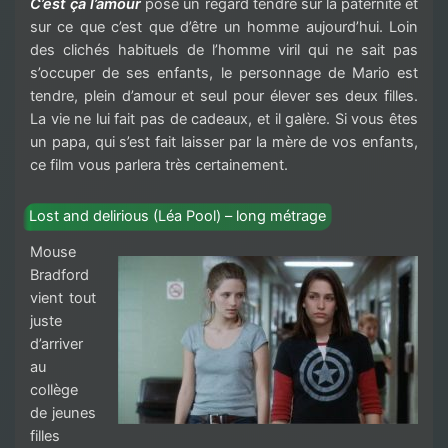
C’est ça l’amour
pose un regard tendre sur la paternité et
sur ce que c’est que d’être un homme aujourd’hui. Loin
des clichés habituels de l’homme viril qui ne sait pas
s’occuper de ses enfants, le personnage de Mario est
tendre, plein d’amour et seul pour élever ses deux filles.
La vie ne lui fait pas de cadeaux, et il galère. Si vous êtes
un papa, qui s’est fait laisser par la mère de vos enfants,
ce film vous parlera très certainement.
Lost and delirious (Léa Pool) – long métrage
Mouse
Bradford
vient tout
juste
d’arriver
au
collège
de jeunes
filles