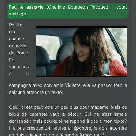
Pauline asservie
(Charline Bourgeois-Tacquet) – court
métrage
Pauline
n’a
aucune
nouvelle
de Bruce.
En
vacances
à la
campagne avec son amie Violette, elle va passer tout le
séjour à attendre un texto.
Celui-ci est peut-être un peu plus pour madame. Mais ce
bijou de paranoïa vaut le détour. Qui ne s’est jamais
demandé : mais pourquoi ne répond-il pas à mon texto?
Il a pris presque 24 heures à répondre, je dois attendre
combien de temps pour répondre à mon tour?