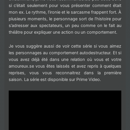
si c’était seulement pour vous présenter comment était
mon ex. Le rythme, l’ironie et le sarcasme frappent fort. À
plusieurs moments, le personnage sort de l’histoire pour
s’adresser aux spectateurs, un peu comme on le fait au
théâtre pour expliquer une action ou un comportement.
Je vous suggère aussi de voir cette série si vous aimez
les personnages au comportement autodestructeur. Et si
vous avez déjà été dans une relation où vous et votre
amoureux.se vous êtes laissés et avez repris à quelques
reprises, vous vous reconnaitrez dans la première
saison. La série est disponible sur Prime Video.