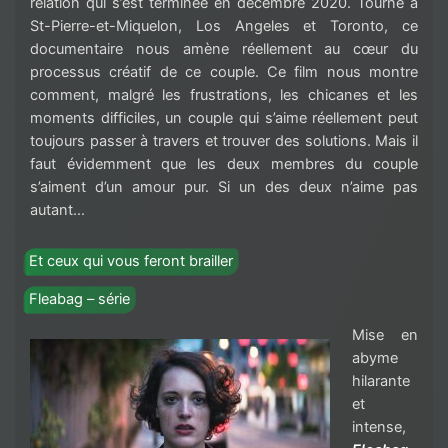
relation qui s’est terminée en décembre 2020. Tourné à
St-Pierre-et-Miquelon, Los Angeles et Toronto, ce
documentaire nous amène réellement au cœur du
processus créatif de ce couple. Ce film nous montre
comment, malgré les frustrations, les chicanes et les
moments difficiles, un couple qui s’aime réellement peut
toujours passer à travers et trouver des solutions. Mais il
faut évidemment que les deux membres du couple
s’aiment d’un amour pur. Si un des deux n’aime pas
autant…
Et ceux qui vous feront brailler
Fleabag – série
Mise en
abyme
hilarante
et
intense,