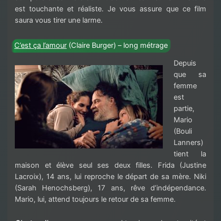
est touchante et réaliste. Je vous assure que ce film
saura vous tirer une larme.
C’est ça l’amour
(Claire Burger) – long métrage
Depuis
que sa
femme
est
partie,
Mario
(Bouli
Lanners)
tient la
maison et élève seul ses deux filles. Frida (Justine
Lacroix), 14 ans, lui reproche le départ de sa mère. Niki
(Sarah Henochsberg), 17 ans, rêve d’indépendance.
Mario, lui, attend toujours le retour de sa femme.