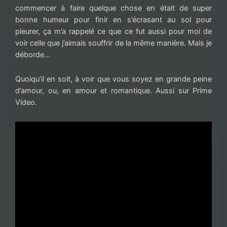
commencer à faire quelque chose en était de super
bonne humeur pour finir en s’écrasant au sol pour
pleurer, ça m’a rappelé ce que ce fut aussi pour moi de
voir celle que j’aimais souffrir de la même manière. Mais je
déborde…
Quoiqu’il en soit, à voir que vous soyez en grande peine
d’amour, ou, en amour et romantique. Aussi sur Prime
Video.