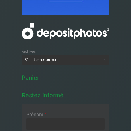
Archives
Panier
Restez informé
Prénom
*