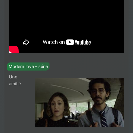
Modern love – série
Une
amitié