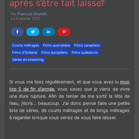
après s’être fait laisser
Par
Francois Grondin
Le 6 janvier 2021
Courts métrages
Films australiens
Films canadiens
Films d'Océanie
Films européens
Films québécois
Séries en streaming
Si vous me lisez régulièrement, et que vous avez lu
mon
top 5 de fin d’année
, vous savez que je viens de vivre
une dure rupture. Afin de tenter de me sortir la tête de
l’eau, j’écris… beaucoup. J’ai donc pensé faire une petite
liste de séries, de courts métrages et de longs métrages
à regarder lorsque vous venez de vous faire laisser.