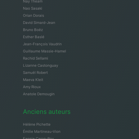
Nay Theam
Nao Sasaki
Orian Dorais
David Simard-Jean
Bruno Boëz
Esther Baslé
Jean-François Vaudrin
Guillaume Massie-Hamel
Rachid Sellami
Lizanne Castonguay
Samuël Robert
Maeva Kleit
Amy Rioux
Anatole Demougin
Anciens auteurs
Hélène Pichette
Émilie Martineau-Vion
Fannie Caron-Roy