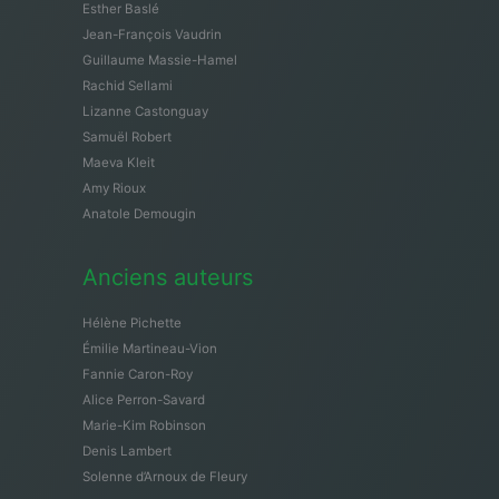
Esther Baslé
Jean-François Vaudrin
Guillaume Massie-Hamel
Rachid Sellami
Lizanne Castonguay
Samuël Robert
Maeva Kleit
Amy Rioux
Anatole Demougin
Anciens auteurs
Hélène Pichette
Émilie Martineau-Vion
Fannie Caron-Roy
Alice Perron-Savard
Marie-Kim Robinson
Denis Lambert
Solenne d’Arnoux de Fleury