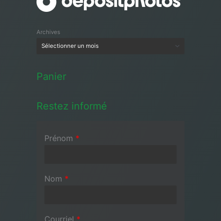
Archives
Panier
Restez informé
Prénom
*
Nom
*
Courriel
*