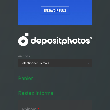
Archives
Panier
Restez informé
Prénom
*