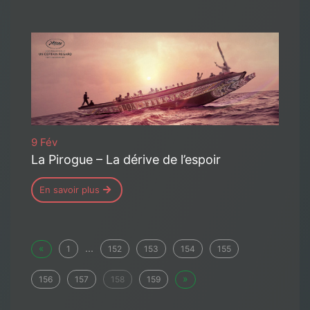
9 Fév
La Pirogue – La dérive de l’espoir
En savoir plus
«
...
1
152
153
154
155
»
156
157
158
159