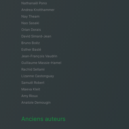
Nathanaël Pono
Andrea Krotthammer
Nay Theam
Nao Sasaki
Orian Dorais
David Simard-Jean
Bruno Boëz
Esther Baslé
Jean-François Vaudrin
Guillaume Massie-Hamel
Rachid Sellami
Lizanne Castonguay
Samuël Robert
Maeva Kleit
Amy Rioux
Anatole Demougin
Anciens auteurs