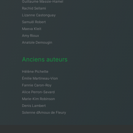
Guillaume Massie-Hamel
Rachid Sellami
Lizanne Castonguay
Samuël Robert
Maeva Kleit
Amy Rioux
Anatole Demougin
Anciens auteurs
Hélène Pichette
Émilie Martineau-Vion
Fannie Caron-Roy
Alice Perron-Savard
Marie-Kim Robinson
Denis Lambert
Solenne d’Arnoux de Fleury