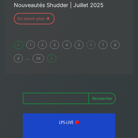
Nouveautés Shudder | Juillet 2025
En savoir plus
«
1
2
3
4
5
6
7
8
...
»
9
24
Rechercher