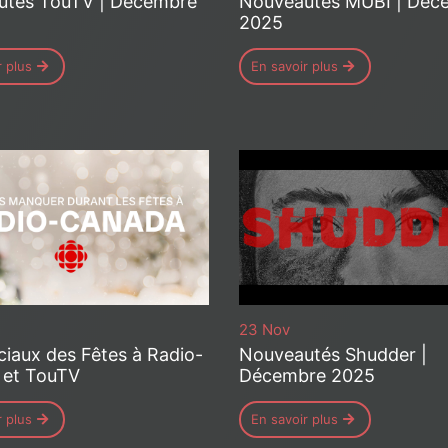
utés TouTV | Décembre
Nouveautés MUBI | Déc
2025
r plus
En savoir plus
23 Nov
ciaux des Fêtes à Radio-
Nouveautés Shudder |
 et TouTV
Décembre 2025
r plus
En savoir plus