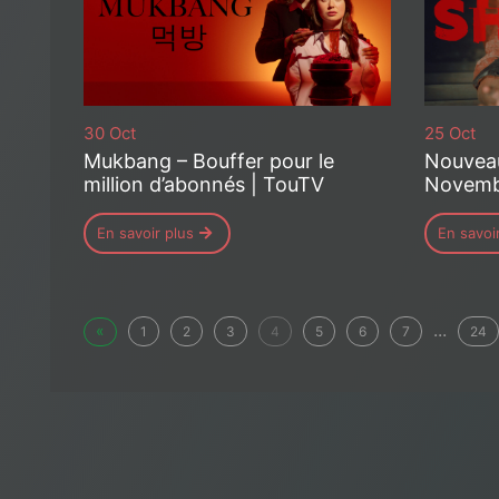
30 Oct
25 Oct
Mukbang – Bouffer pour le
Nouveau
million d’abonnés | TouTV
Novemb
En savoir plus
En savoi
...
«
1
2
3
4
5
6
7
24