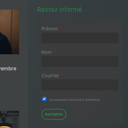
Restez informé
Prénom
*
Nom
*
vembre
Courriel
*
Je souhaite m'inscrire à l'infolettre
Inscription