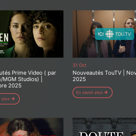
31 Oct
tés Prime Video ( par
Nouveautés TouTV | No
/MGM Studios) |
2025
re 2025
En savoir plus
r plus