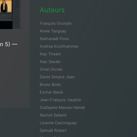
Auteurs
François Grondin
Annie Tanguay
Nathanaël Pono
on 5) —
Andrea Krotthammer
Nay Theam
Nao Sasaki
Orian Dorais
David Simard-Jean
Bruno Boëz
Esther Baslé
Jean-François Vaudrin
Guillaume Massie-Hamel
Rachid Sellami
Lizanne Castonguay
Samuël Robert