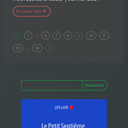
En savoir plus
«
...
1
6
7
8
9
10
11
...
»
12
24
Rechercher