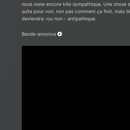
nous reste encore très sympathique. Une chose es
suite pour voir, non pas comment ça finit, mais
deviendra –ou non – antipathique.
Bande-annonce