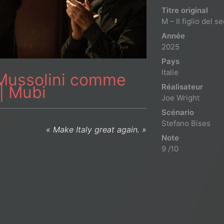
Titre original
M – Il figlio del s
Année
2025
Pays
Italie
– Mussolini comme
Réalisateur
 | Mubi
Joe Wright
Scénario
Stefano Bises
« Make Italy great again. »
Note
9 /10