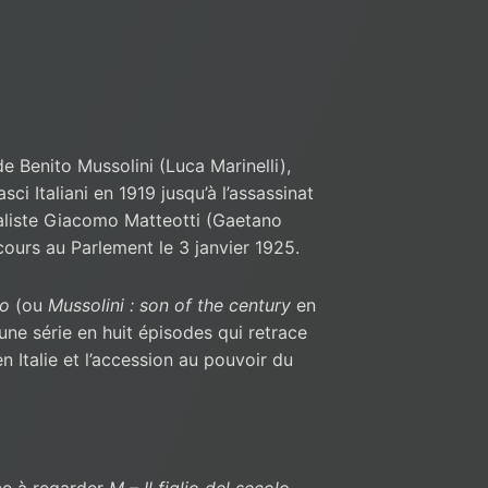
de Benito Mussolini (Luca Marinelli),
ci Italiani en 1919 jusqu’à l’assassinat
aliste Giacomo Matteotti (Gaetano
ours au Parlement le 3 janvier 1925.
lo
(ou
Mussolini : son of the century
en
 une série en huit épisodes qui retrace
n Italie et l’accession au pouvoir du
ce à regarder
M – Il figlio del secolo
,