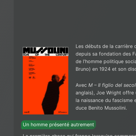
Les débuts de la carrière 
depuis sa fondation des Fas
de l’homme politique soci
Bruno) en 1924 et son disc
Avec
M – Il figlio del seco
anglais), Joe Wright offre
la naissance du fascisme e
duce Benito Mussolini.
Un homme présenté autrement
La première chose qui frappe lorsqu’on commen