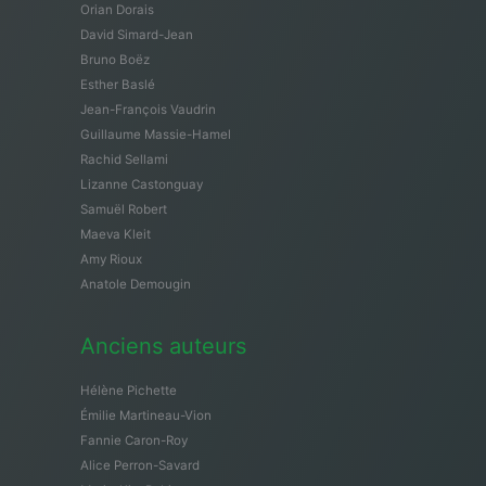
Orian Dorais
David Simard-Jean
Bruno Boëz
Esther Baslé
Jean-François Vaudrin
Guillaume Massie-Hamel
Rachid Sellami
Lizanne Castonguay
Samuël Robert
Maeva Kleit
Amy Rioux
Anatole Demougin
Anciens auteurs
Hélène Pichette
Émilie Martineau-Vion
Fannie Caron-Roy
Alice Perron-Savard