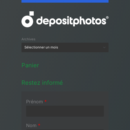
Archives
Panier
Restez informé
Prénom
*
Nom
*