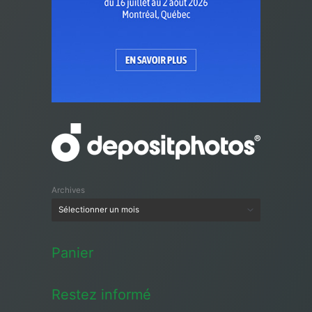
Archives
Panier
Restez informé