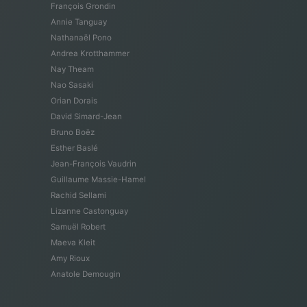
François Grondin
Annie Tanguay
Nathanaël Pono
Andrea Krotthammer
Nay Theam
Nao Sasaki
Orian Dorais
David Simard-Jean
Bruno Boëz
Esther Baslé
Jean-François Vaudrin
Guillaume Massie-Hamel
Rachid Sellami
Lizanne Castonguay
Samuël Robert
Maeva Kleit
Amy Rioux
Anatole Demougin