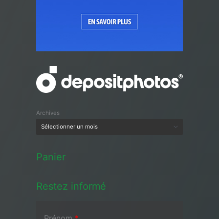
Archives
Panier
Restez informé
Prénom
*