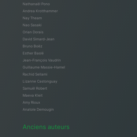
Nathanaël Pono
Andrea Krotthammer
Nay Theam
Nao Sasaki
Orian Dorais
David Simard-Jean
Bruno Boëz
Esther Baslé
Jean-François Vaudrin
Guillaume Massie-Hamel
Rachid Sellami
Lizanne Castonguay
Samuël Robert
Maeva Kleit
Amy Rioux
Anatole Demougin
Anciens auteurs