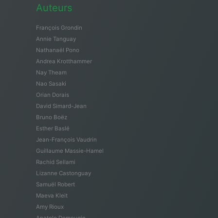
Auteurs
François Grondin
Annie Tanguay
Nathanaël Pono
Andrea Krotthammer
Nay Theam
Nao Sasaki
Orian Dorais
David Simard-Jean
Bruno Boëz
Esther Baslé
Jean-François Vaudrin
Guillaume Massie-Hamel
Rachid Sellami
Lizanne Castonguay
Samuël Robert
Maeva Kleit
Amy Rioux