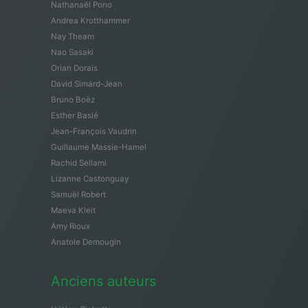
Nathanaël Pono
Andrea Krotthammer
Nay Theam
Nao Sasaki
Orian Dorais
David Simard-Jean
Bruno Boëz
Esther Baslé
Jean-François Vaudrin
Guillaume Massie-Hamel
Rachid Sellami
Lizanne Castonguay
Samuël Robert
Maeva Kleit
Amy Rioux
Anatole Demougin
Anciens auteurs