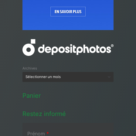
Archives
Panier
Restez informé
Prénom
*