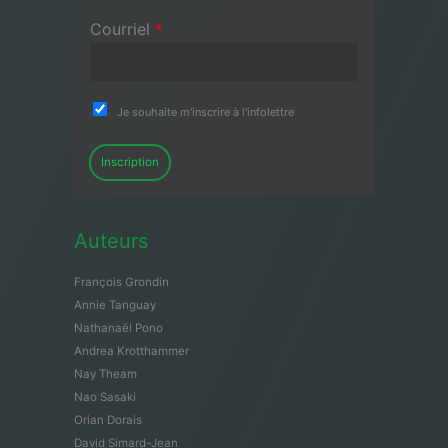
Courriel
*
Je souhaite m'inscrire à l'infolettre
Inscription
Auteurs
François Grondin
Annie Tanguay
Nathanaël Pono
Andrea Krotthammer
Nay Theam
Nao Sasaki
Orian Dorais
David Simard-Jean