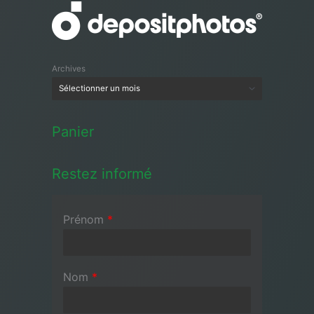
Archives
Panier
Restez informé
Prénom
*
Nom
*