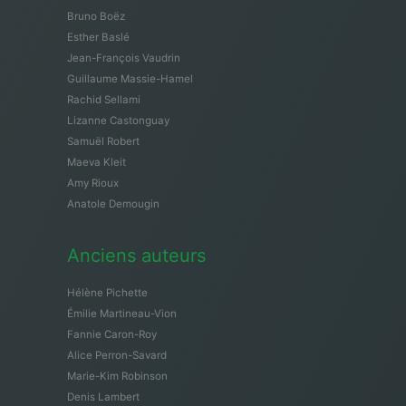
Bruno Boëz
Esther Baslé
Jean-François Vaudrin
Guillaume Massie-Hamel
Rachid Sellami
Lizanne Castonguay
Samuël Robert
Maeva Kleit
Amy Rioux
Anatole Demougin
Anciens auteurs
Hélène Pichette
Émilie Martineau-Vion
Fannie Caron-Roy
Alice Perron-Savard
Marie-Kim Robinson
Denis Lambert