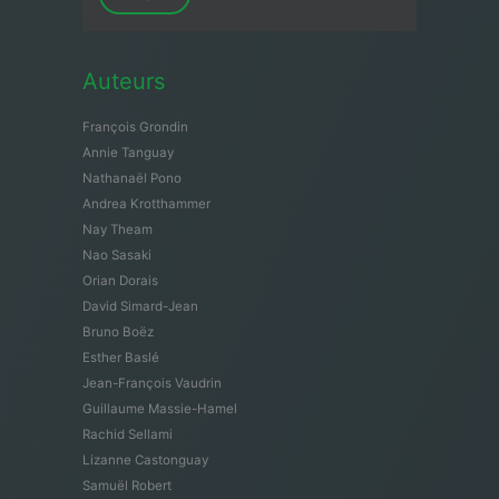
Auteurs
François Grondin
Annie Tanguay
Nathanaël Pono
Andrea Krotthammer
Nay Theam
Nao Sasaki
Orian Dorais
David Simard-Jean
Bruno Boëz
Esther Baslé
Jean-François Vaudrin
Guillaume Massie-Hamel
Rachid Sellami
Lizanne Castonguay
Samuël Robert