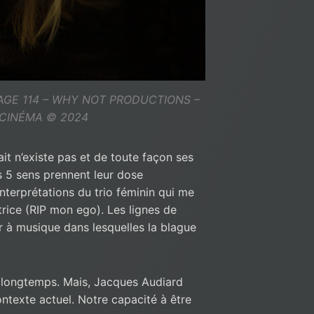
n/PAGE 114 – WHY NOT PRODUCTIONS –
 CINÉMA © 2024
ait n’existe pas et de toute façon ses
s 5 sens prennent leur dose
nterprétations du trio féminin qui me
rice (RIP mon ego). Les lignes de
 à musique dans lesquelles la blague
e longtemps. Mais, Jacques Audiard
texte actuel. Notre capacité à être