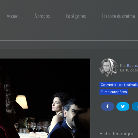
Accueil
À propos
Catégories
Histoire du cinéma
Par
Rachid
Le 18 oct
Couverture de festivals
Films européens
Fiche technique