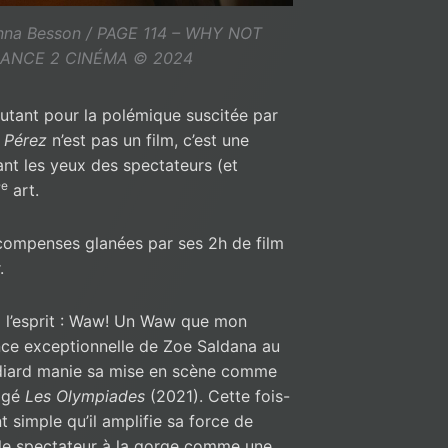
hanna Besson / PAGE 114 – WHY NOT
RANCE 2 CINÉMA © 2024
Autant pour la polémique suscitée par
a Pérez
n’est pas un film, c’est une
ant les yeux des spectateurs (et
e
7
art.
récompenses glanées par ses 2h de film
r.
 à l’esprit : Waw! Un Waw que mon
ance exceptionnelle de Zoe Saldana au
udiard manie sa mise en scène comme
tigé
Les Olympiades
(2021). Cette fois-
nt simple qu’il amplifie sa force de
 le spectateur à la gorge comme une