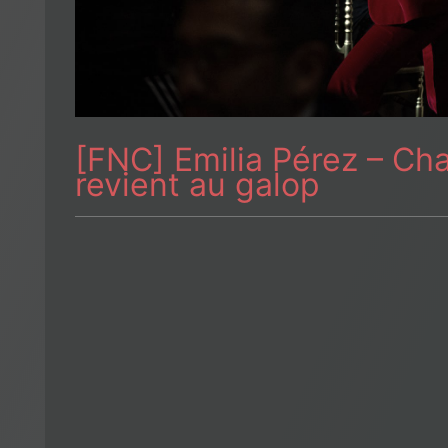
[FNC] Emilia Pérez – Chas
revient au galop