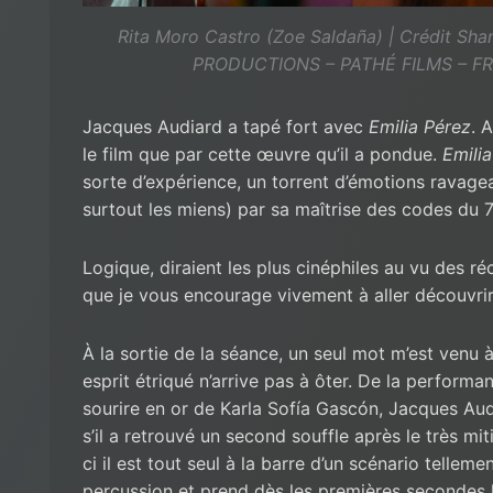
Rita Moro Castro (Zoe Saldaña) | Crédit S
PRODUCTIONS – PATHÉ FILMS – F
Jacques Audiard a tapé fort avec
Emilia Pérez
. 
le film que par cette œuvre qu’il a pondue.
Emili
sorte d’expérience, un torrent d’émotions ravage
surtout les miens) par sa maîtrise des codes du 
Logique, diraient les plus cinéphiles au vu des 
que je vous encourage vivement à aller découvri
À la sortie de la séance, un seul mot m’est venu
esprit étriqué n’arrive pas à ôter. De la perform
sourire en or de Karla Sofía Gascón, Jacques A
s’il a retrouvé un second souffle après le très mi
ci il est tout seul à la barre d’un scénario telleme
percussion et prend dès les premières secondes