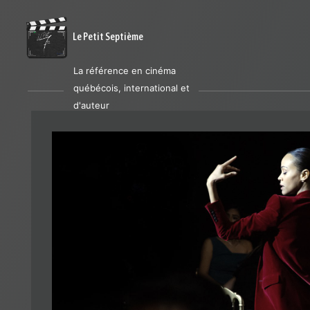
Le Petit Septième
La référence en cinéma
québécois, international et
d'auteur