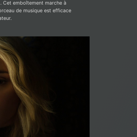
i). Cet emboîtement marche à
orceau de musique est efficace
ateur.