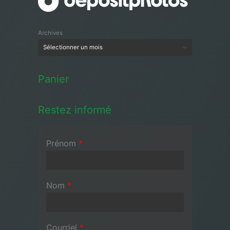
Archives
Panier
Restez informé
Prénom
*
Nom
*
Courriel
*