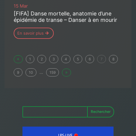
15 Mar
[FIFA] Danse mortelle, anatomie d’une
épidémie de transe – Danser à en mourir
En savoir plus
«
1
2
3
4
5
6
7
8
...
»
9
10
159
Rechercher