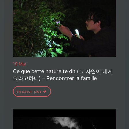
19 Mar
Ce que cette nature te dit (그 자연이 네게
뭐라고하니) – Rencontrer la famille
En savoir plus