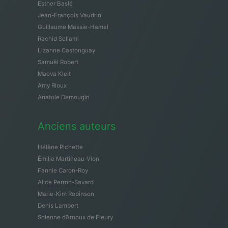
Esther Baslé
Jean-François Vaudrin
Guillaume Massie-Hamel
Rachid Sellami
Lizanne Castonguay
Samuël Robert
Maeva Kleit
Amy Rioux
Anatole Demougin
Anciens auteurs
Hélène Pichette
Émilie Martineau-Vion
Fannie Caron-Roy
Alice Perron-Savard
Marie-Kim Robinson
Denis Lambert
Solenne d’Arnoux de Fleury