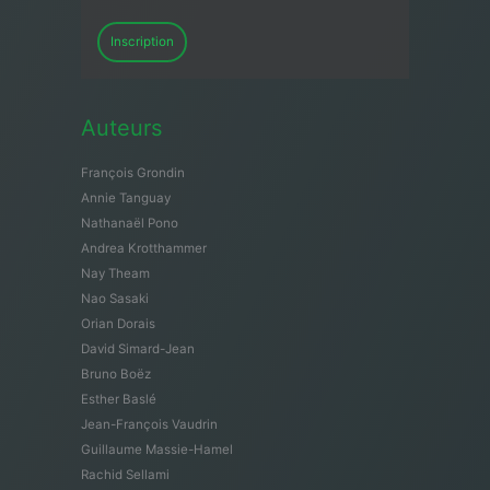
Inscription
Auteurs
François Grondin
Annie Tanguay
Nathanaël Pono
Andrea Krotthammer
Nay Theam
Nao Sasaki
Orian Dorais
David Simard-Jean
Bruno Boëz
Esther Baslé
Jean-François Vaudrin
Guillaume Massie-Hamel
Rachid Sellami