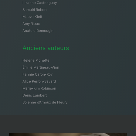
Lizanne Castonguay
Samuël Robert
Maeva Kleit
Amy Rioux
Anatole Demougin
Anciens auteurs
Hélène Pichette
Émilie Martineau-Vion
Fannie Caron-Roy
Alice Perron-Savard
Marie-Kim Robinson
Denis Lambert
Solenne d’Arnoux de Fleury