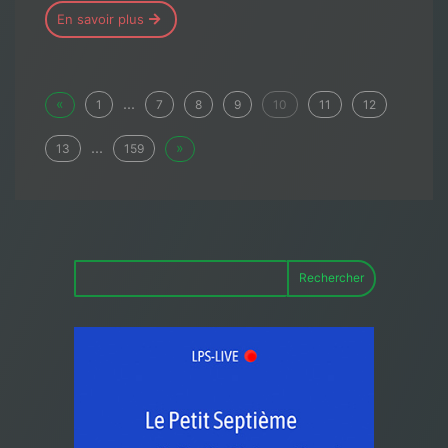
En savoir plus
«
...
1
7
8
9
10
11
12
...
»
13
159
Rechercher