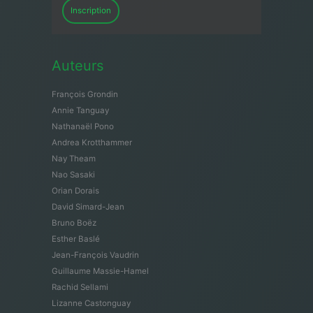
Inscription
Auteurs
François Grondin
Annie Tanguay
Nathanaël Pono
Andrea Krotthammer
Nay Theam
Nao Sasaki
Orian Dorais
David Simard-Jean
Bruno Boëz
Esther Baslé
Jean-François Vaudrin
Guillaume Massie-Hamel
Rachid Sellami
Lizanne Castonguay