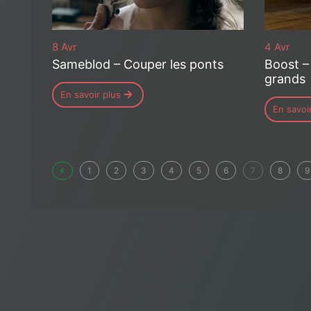
8 Avr
4 Avr
Sameblod – Couper les ponts
Boost –
grands
En savoir plus
En savoi
«
1
2
3
4
5
6
7
8
9