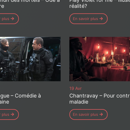
re
réalité?
r plus
En savoir plus
19 Avr
ngue – Comédie à
Chantravay – Pour contr
aine
maladie
r plus
En savoir plus