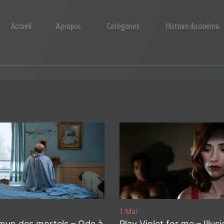
Accueil
À propos
Catégories
Histoire du cinéma
1 Mai
un des mortels – Ode à
Play Violet for me – Illus