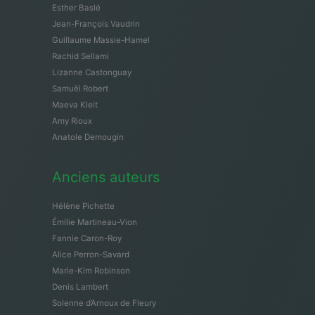
Esther Baslé
Jean-François Vaudrin
Guillaume Massie-Hamel
Rachid Sellami
Lizanne Castonguay
Samuël Robert
Maeva Kleit
Amy Rioux
Anatole Demougin
Anciens auteurs
Hélène Pichette
Émilie Martineau-Vion
Fannie Caron-Roy
Alice Perron-Savard
Marie-Kim Robinson
Denis Lambert
Solenne d’Arnoux de Fleury