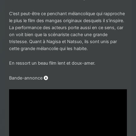
C’est peut-être ce penchant mélancolique qui rapproche
le plus le film des mangas originaux desquels il s’inspire.
La performance des acteurs porte aussi en ce sens, car
on voit bien que la scénariste cache une grande
tristesse. Quant à Nagisa et Natsuo, ils sont unis par
cette grande mélancolie qui les habite.
En ressort un beau film lent et doux-amer.
Bande-annonce