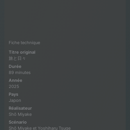
Fiche technique
Titre original
旅と日々
Durée
89 minutes
Année
2025
Pays
Japon
Réalisateur
Shō Miyake
Scénario
Shō Miyake et Yoshiharu Tsuge