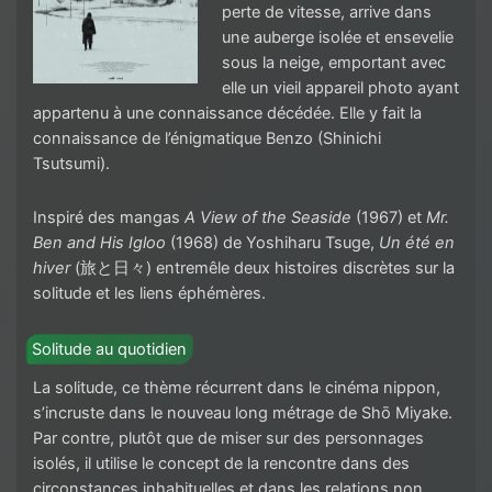
perte de vitesse, arrive dans
une auberge isolée et ensevelie
sous la neige, emportant avec
elle un vieil appareil photo ayant
appartenu à une connaissance décédée. Elle y fait la
connaissance de l’énigmatique Benzo (Shinichi
Tsutsumi).
Inspiré des mangas
A View of the Seaside
(1967) et
Mr.
Ben and His Igloo
(1968) de Yoshiharu Tsuge,
Un été en
hiver
(旅と日々) entremêle deux histoires discrètes sur la
solitude et les liens éphémères.
Solitude au quotidien
La solitude, ce thème récurrent dans le cinéma nippon,
s’incruste dans le nouveau long métrage de Shō Miyake.
Par contre, plutôt que de miser sur des personnages
isolés, il utilise le concept de la rencontre dans des
circonstances inhabituelles et dans les relations non