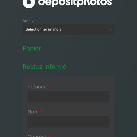
Archives
Panier
Restez informé
Prénom
*
Nom
*
Courriel
*