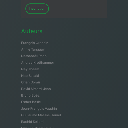
Inscription
Auteurs
François Grondin
Annie Tanguay
Nathanaël Pono
Andrea Krotthammer
Nay Theam
Nao Sasaki
Orian Dorais
David Simard-Jean
Bruno Boëz
Esther Baslé
Jean-François Vaudrin
Guillaume Massie-Hamel
Rachid Sellami