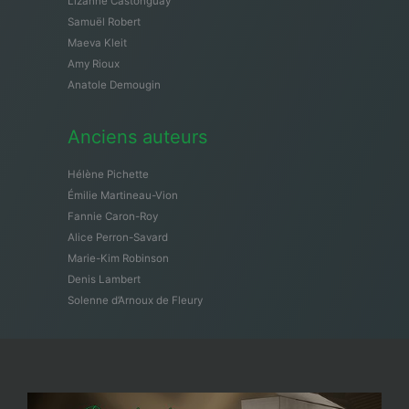
Lizanne Castonguay
Samuël Robert
Maeva Kleit
Amy Rioux
Anatole Demougin
Anciens auteurs
Hélène Pichette
Émilie Martineau-Vion
Fannie Caron-Roy
Alice Perron-Savard
Marie-Kim Robinson
Denis Lambert
Solenne d’Arnoux de Fleury