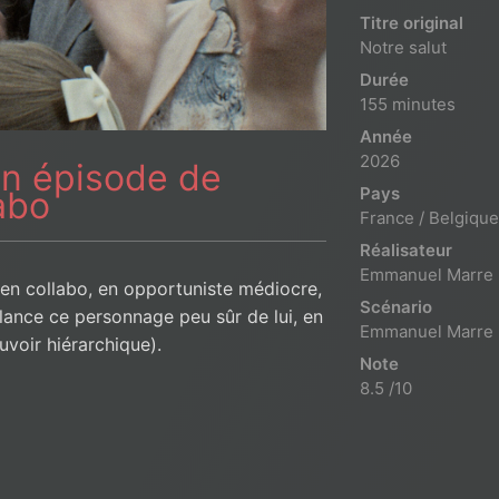
Titre original
Notre salut
Durée
155 minutes
Année
2026
Un épisode de
Pays
abo
France / Belgique
Réalisateur
Emmanuel Marre
 en collabo, en opportuniste médiocre,
Scénario
illance ce personnage peu sûr de lui, en
Emmanuel Marre
voir hiérarchique).
Note
8.5 /10