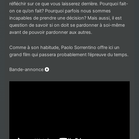
réfléchir sur ce que vous laisserez derrière. Pourquoi fait-
on ce qu’on fait? Pourquoi parfois nous sommes
incapables de prendre une décision? Mais aussi, il est
question de savoir si on doit se pardonner à soi-même
avant de pouvoir pardonner aux autres.
Comme à son habitude, Paolo Sorrentino offre ici un
grand film qui passera probablement l’épreuve du temps.
Bande-annonce