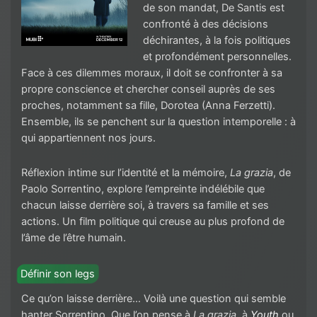
de son mandat, De Santis est
confronté à des décisions
déchirantes, à la fois politiques
et profondément personnelles.
Face à ces dilemmes moraux, il doit se confronter à sa
propre conscience et chercher conseil auprès de ses
proches, notamment sa fille, Dorotea (Anna Ferzetti).
Ensemble, ils se penchent sur la question intemporelle : à
qui appartiennent nos jours.
Réflexion intime sur l’identité et la mémoire,
La grazia
, de
Paolo Sorrentino, explore l’empreinte indélébile que
chacun laisse derrière soi, à travers sa famille et ses
actions. Un film politique qui creuse au plus profond de
l’âme de l’être humain.
Définir son legs
Ce qu’on laisse derrière… Voilà une question qui semble
hanter Sorrentino. Que l’on pense à
La grazia
, à
Youth
ou