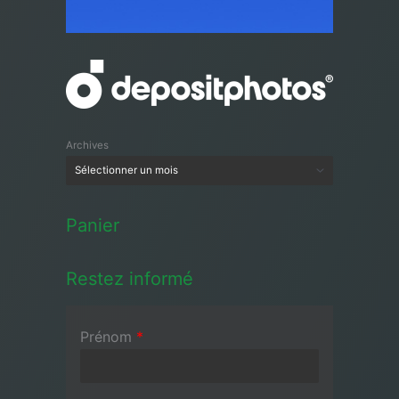
Archives
Panier
Restez informé
Prénom
*