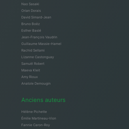
Nao Sasaki
Orian Dorais
David Simard-Jean
Bruno Boëz
Esther Baslé
Jean-François Vaudrin
Guillaume Massie-Hamel
Rachid Sellami
Lizanne Castonguay
Samuël Robert
Maeva Kleit
Amy Rioux
Anatole Demougin
Anciens auteurs
Hélène Pichette
Émilie Martineau-Vion
Fannie Caron-Roy