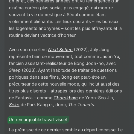
En effet, ces dernières années ont vu l’émergence d’un
cinéma coréen plus social, plus engagé, qui montre
souvent la vie domestique à Séoul comme étant
violemment aliénante. Les lieux courants – les bureaux,
les logements anonymes – sont les plus effrayants et la
routine devient vectrice d’horreur.
Avec son excellent
Next Sohee
(2022), July Jung
représente bien ce mouvement, tout comme Jason Yu,
l’ancien assistant-réalisateur de Bong Joon-ho, avec
Sleep
(2023). Ayant l’habitude de traiter de questions
politiques dans ses films, Bong est peut-être un
précurseur de cette nouvelle mode, qui inclut aussi des
titres plus discrets – attrapés lors des dernières éditions
de Fantasia – comme
Chorokbam
de Yoon-Seo Jin,
Seire
de Park Kang et, donc,
The Tenants
.
Un remarquable travail visuel
La prémisse de ce dernier semble au départ cocasse. Le