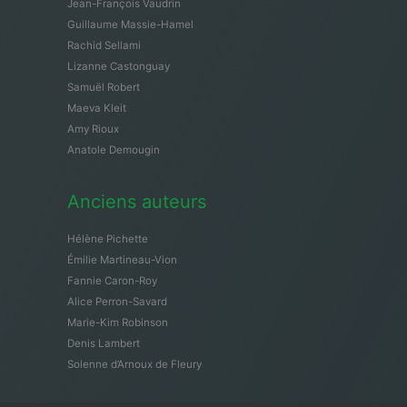
Jean-François Vaudrin
Guillaume Massie-Hamel
Rachid Sellami
Lizanne Castonguay
Samuël Robert
Maeva Kleit
Amy Rioux
Anatole Demougin
Anciens auteurs
Hélène Pichette
Émilie Martineau-Vion
Fannie Caron-Roy
Alice Perron-Savard
Marie-Kim Robinson
Denis Lambert
Solenne d’Arnoux de Fleury