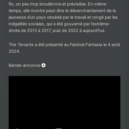
fin, un peu trop brouillonne et prévisible. En même
temps, elle montre peut-être le désenchantement de la
jeunesse d’un pays obsédé par le travail et rongé par les
inégalités sociales, qui a été gouverné par l’extrême-
droite de 2013 à 2017, puis de 2022 à aujourd’hui.
The Tenants
a été présenté au Festival Fantasia le 4 août
2024.
Bande-annonce