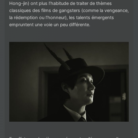
Hong-jin) ont plus l’habitude de traiter de thèmes
classiques des films de gangsters (comme la vengeance,
la rédemption ou l’honneur), les talents émergents
empruntent une voie un peu différente.