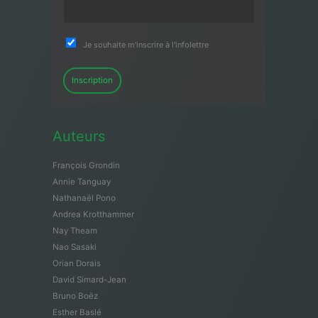
Je souhaite m'inscrire à l'infolettre
Inscription
Auteurs
François Grondin
Annie Tanguay
Nathanaël Pono
Andrea Krotthammer
Nay Theam
Nao Sasaki
Orian Dorais
David Simard-Jean
Bruno Boëz
Esther Baslé