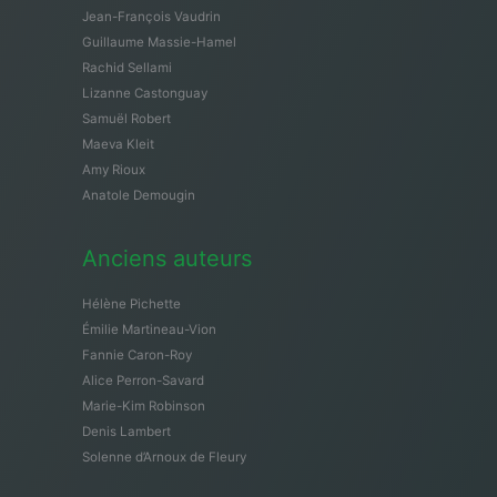
Jean-François Vaudrin
Guillaume Massie-Hamel
Rachid Sellami
Lizanne Castonguay
Samuël Robert
Maeva Kleit
Amy Rioux
Anatole Demougin
Anciens auteurs
Hélène Pichette
Émilie Martineau-Vion
Fannie Caron-Roy
Alice Perron-Savard
Marie-Kim Robinson
Denis Lambert
Solenne d’Arnoux de Fleury