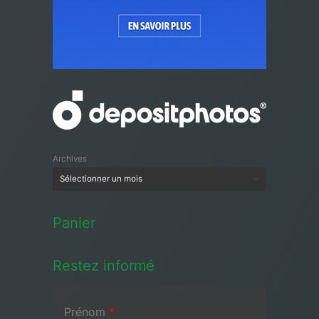
Archives
Panier
Restez informé
Prénom
*