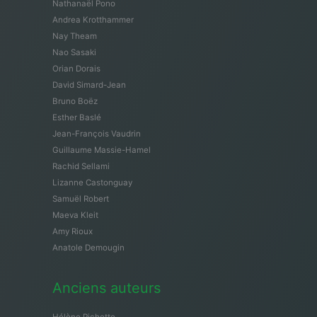
Nathanaël Pono
Andrea Krotthammer
Nay Theam
Nao Sasaki
Orian Dorais
David Simard-Jean
Bruno Boëz
Esther Baslé
Jean-François Vaudrin
Guillaume Massie-Hamel
Rachid Sellami
Lizanne Castonguay
Samuël Robert
Maeva Kleit
Amy Rioux
Anatole Demougin
Anciens auteurs