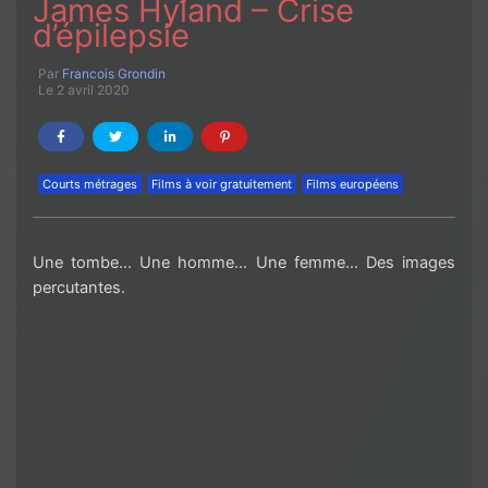
James Hyland – Crise
d’épilepsie
Par
Francois Grondin
Le 2 avril 2020
Courts métrages
Films à voir gratuitement
Films européens
Une tombe… Une homme… Une femme… Des images
percutantes.