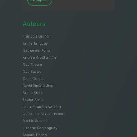
Auteurs
François Grondin
Annie Tanguay
Nathanaël Pono
Andrea Krotthammer
Nay Theam
Nao Sasaki
Orian Dorais
David Simard-Jean
Bruno Boëz
Esther Baslé
Jean-François Vaudrin
Guillaume Massie-Hamel
Rachid Sellami
Lizanne Castonguay
Samuël Robert