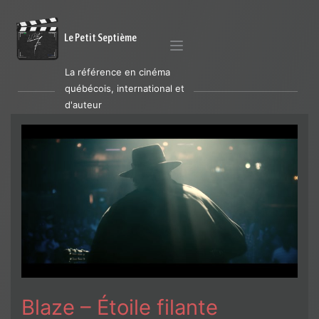
Le Petit Septième
La référence en cinéma
québécois, international et
d'auteur
Blaze – Étoile filante